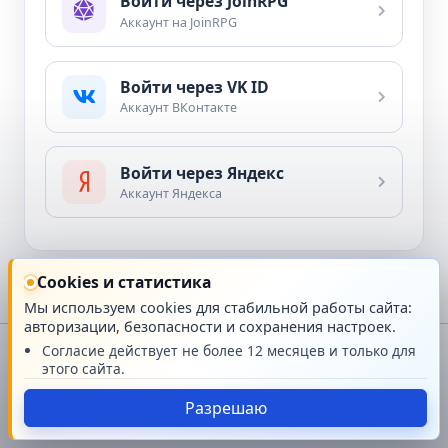
Войти через JoinRPG
Аккаунт на JoinRPG
Войти через VK ID
Аккаунт ВКонтакте
Войти через Яндекс
Аккаунт Яндекса
Cookies и статистика
Мы используем cookies для стабильной работы сайта:
авторизации, безопасности и сохранения настроек.
Согласие действует не более 12 месяцев и только для
© Чешир и Ко(тята)
этого сайта.
Сайт работает на
платформе GMRPG
Разрешаю